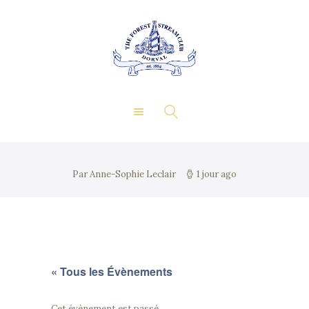
À propos
Événements privés
LE FOREST & STREAM
Adhésion
CLUB
Gastronomie
Contact
Galerie
Par Anne-Sophie Leclair
1 jour ago
« Tous les Évènements
Cet évènement est passé.