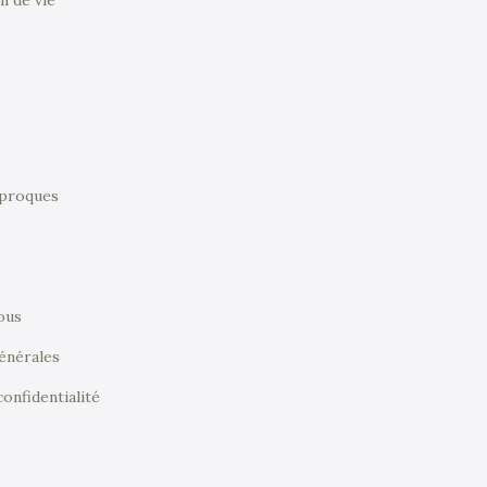
iproques
e
ous
énérales
confidentialité