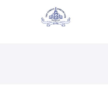
À propos
Événements
LE FOREST & STREAM
CLUB
privés
Adhésion
Gastronomie
Contact
Galerie
EN