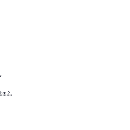
d
S
bre 21