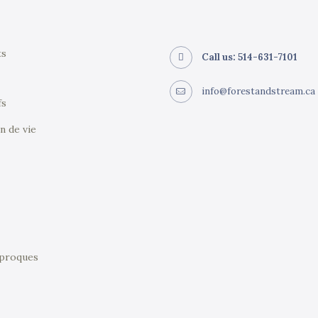
ts
Call us: 514-631-7101
info@forestandstream.ca
fs
n de vie
iproques
e