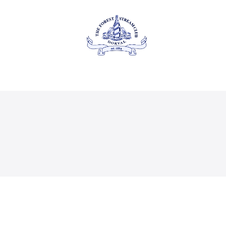
À propos
Événements
LE FOREST & STREAM
CLUB
privés
Adhésion
Gastronomie
Contact
Galerie
EN