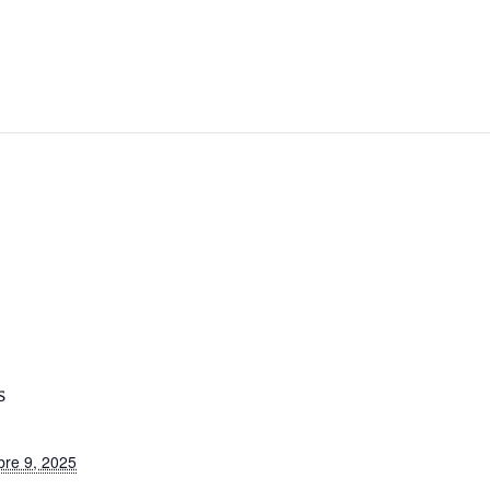
d
S
re 9, 2025