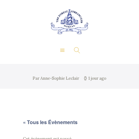
À propos
Événements privés
LE FOREST & STREAM
Adhésion
CLUB
Gastronomie
Contact
Galerie
EN
Par Anne-Sophie Leclair
1 jour ago
« Tous les Évènements
Cet évènement est passé.